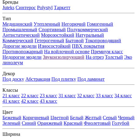
Бренды
Juteks
Синтерос
Polystyl
Таркетт
Тип
Медицинский
Утепленный
Негорючий
Гомогенный
Промышленный
Спортивный
Полукоммерческий
Антистатический
Морозостойкий
Натуральный
Коммерческий
Гетерогенный
Бытовой
Токопроводящий
Дорогие модели
Износостойкий
ПВХ покрытия
Противопожарный
На войлочной основе
Премиум класс
Недорогие модели
Звукоизолирующий
На отрез
Толстый
Эко
линолеум
Декор
Под доску
Абстракция
Под плитку
Под ламинат
Классы
21 класс
22 класс
23 класс
31 класс
32 класс
33 класс
34 класс
41 класс
42 класс
43 класс
Цвет
Бежевый
Коричневый
Цветной
Белый
Желтый
Серый
Черный
Зеленый
Синий
Оранжевый
Красный
Фиолетовый
Голубой
Ширина