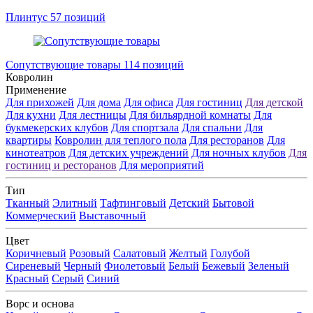
Плинтус
57 позиций
Сопутствующие товары
114 позиций
Ковролин
Применение
Для прихожей
Для дома
Для офиса
Для гостиниц
Для детской
Для кухни
Для лестницы
Для бильярдной комнаты
Для
букмекерских клубов
Для спортзала
Для спальни
Для
квартиры
Ковролин для теплого пола
Для ресторанов
Для
кинотеатров
Для детских учреждений
Для ночных клубов
Для
гостиниц и ресторанов
Для мероприятий
Тип
Тканный
Элитный
Тафтинговый
Детский
Бытовой
Коммерческий
Выставочный
Цвет
Коричневый
Розовый
Салатовый
Желтый
Голубой
Сиреневый
Черный
Фиолетовый
Белый
Бежевый
Зеленый
Красный
Серый
Синий
Ворс и основа