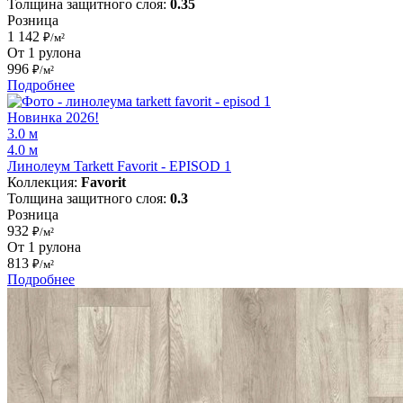
Толщина защитного слоя:
0.35
Розница
1 142
₽/м²
От 1 рулона
996
₽/м²
Подробнее
Новинка 2026!
3.0 м
4.0 м
Линолеум Tarkett Favorit - EPISOD 1
Коллекция:
Favorit
Толщина защитного слоя:
0.3
Розница
932
₽/м²
От 1 рулона
813
₽/м²
Подробнее