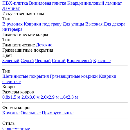
ПВХ-плитка
Виниловая плитка
Кварц-виниловый ламинат
Ламинат
Искусственная трава
Тип
В рулонах
Коврики под траву
Для улицы
Высокая
Для декора
интерьера
Гимнастические ковры
Тип
Гимнастические
Детские
Грязезащитные покрытия
Цвет
Зеленый
Серый
Черный
Синий
Коричневый
Красные
Тип
Щетинистые покрытия
Грязезащитные коврики
Коврики
ячеистые
Ковры
Размеры ковров
0.8x1.5 м
2.0x3.0 м
2.0x2.9 м
1.6x2.3 м
Формы ковров
Круглые
Овальные
Прямоугольные
Стиль
Современные