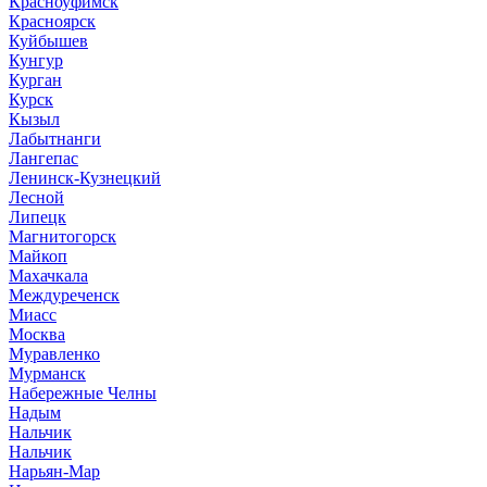
Красноуфимск
Красноярск
Куйбышев
Кунгур
Курган
Курск
Кызыл
Лабытнанги
Лангепас
Ленинск-Кузнецкий
Лесной
Липецк
Магнитогорск
Майкоп
Махачкала
Междуреченск
Миасс
Москва
Муравленко
Мурманск
Набережные Челны
Надым
Нальчик
Нальчик
Нарьян-Мар