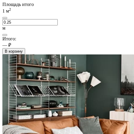
Площадь итого
2
1
м
м
Итого:
— ₽
В корзину