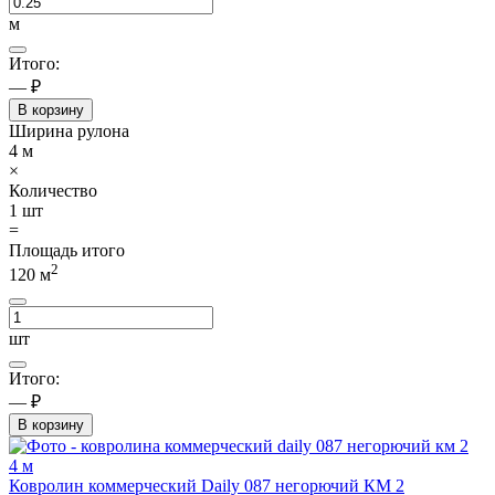
м
Итого:
— ₽
В корзину
Ширина рулона
4
м
×
Количество
1
шт
=
Площадь итого
2
120
м
шт
Итого:
— ₽
В корзину
4 м
Ковролин коммерческий Daily 087 негорючий КМ 2