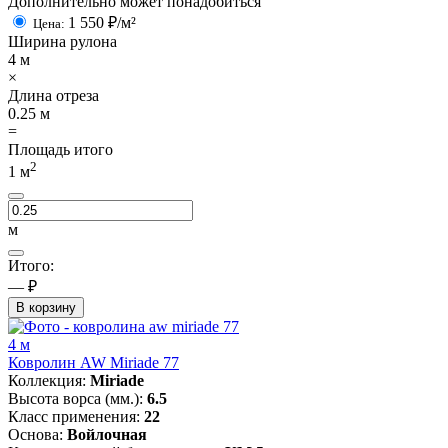
Дополнительно может понадобиться
1 550
₽/м²
Цена:
Ширина рулона
4
м
×
Длина отреза
0.25
м
=
Площадь итого
2
1
м
м
Итого:
— ₽
В корзину
4 м
Ковролин AW Miriade 77
Коллекция:
Miriade
Высота ворса (мм.):
6.5
Класс применения:
22
Основа:
Войлочная