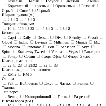
Бежевый
Белый
Голубой
Желтый
Зелёный
Коричневый
красный
Оранжевый
Розовый
Серый
Синий
Черный
Ширина рулона (м.)
2
3
4
5
Толщина общая, мм.
10
115
35
45
5
6
8
Коллекция
Capri
Daily
Dessert
Diva
Eternity
Favorit
Global
Indigo
Levinus
Millenium
Miriade
Mix
Modena
Panorama
Port
Sensation
Skye
Spinta
Stainaway Tweed
Varuna
Vegas
Виктория
Рондо
София
Флорт Офис
ФлорТ Экспо
Класс применения
22
23
23/32
32
33
Класс пожарной безопасности
КМ 2
КМ 5
Основа
Felt
Войлочная
Джут
Латекс
Резина
Тканная
Тип ворса
Велюр
Иглопробивной
Петля
Разрезной
Высота ворса (мм.)
10
13
3
3.6
4
4.5
5
5.5
6
6.5