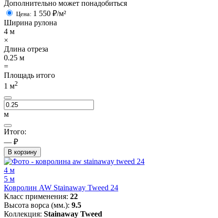
Дополнительно может понадобиться
1 550
₽/м²
Цена:
Ширина рулона
4
м
×
Длина отреза
0.25
м
=
Площадь итого
2
1
м
м
Итого:
— ₽
В корзину
4 м
5 м
Ковролин AW Stainaway Tweed 24
Класс применения:
22
Высота ворса (мм.):
9.5
Коллекция:
Stainaway Tweed