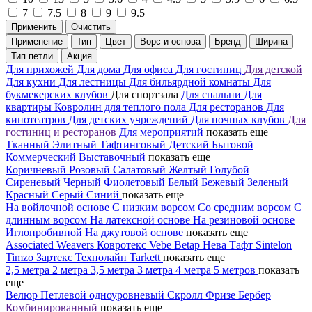
7
7.5
8
9
9.5
Применить
Очистить
Применение
Тип
Цвет
Ворс и основа
Бренд
Ширина
Тип петли
Акция
Для прихожей
Для дома
Для офиса
Для гостиниц
Для детской
Для кухни
Для лестницы
Для бильярдной комнаты
Для
букмекерских клубов
Для спортзала
Для спальни
Для
квартиры
Ковролин для теплого пола
Для ресторанов
Для
кинотеатров
Для детских учреждений
Для ночных клубов
Для
гостиниц и ресторанов
Для мероприятий
показать еще
Тканный
Элитный
Тафтинговый
Детский
Бытовой
Коммерческий
Выставочный
показать еще
Коричневый
Розовый
Салатовый
Желтый
Голубой
Сиреневый
Черный
Фиолетовый
Белый
Бежевый
Зеленый
Красный
Серый
Синий
показать еще
На войлочной основе
С низким ворсом
Со средним ворсом
С
длинным ворсом
На латексной основе
На резиновой основе
Иглопробивной
На джутовой основе
показать еще
Associated Weavers
Ковротекс
Vebe
Betap
Нева Тафт
Sintelon
Timzo
Зартекс
Технолайн
Tarkett
показать еще
2,5 метра
2 метра
3,5 метра
3 метра
4 метра
5 метров
показать
еще
Велюр
Петлевой одноуровневый
Скролл
Фризе
Бербер
Комбинированный
показать еще