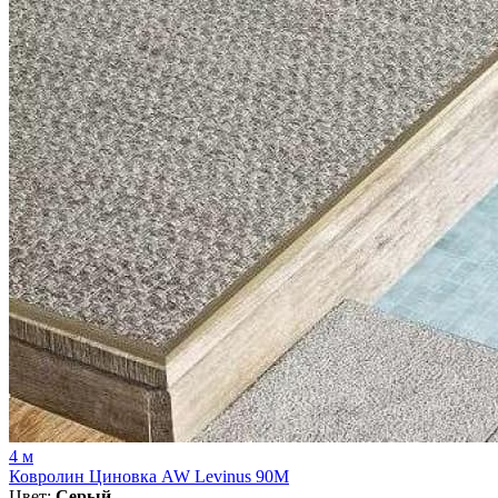
4 м
Ковролин Циновка AW Levinus 90M
Цвет:
Серый