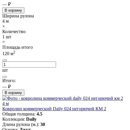
— ₽
В корзину
Ширина рулона
4
м
×
Количество
1
шт
=
Площадь итого
2
120
м
шт
Итого:
— ₽
В корзину
4 м
Ковролин коммерческий Daily 024 негорючий КМ 2
Общая толщина:
4.5
Коллекция:
Daily
Длина рулона (м.):
30
Основа:
Джут