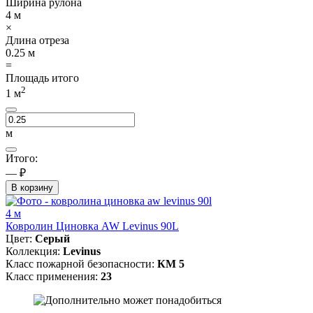
Ширина рулона
4
м
×
Длина отреза
0.25
м
=
Площадь итого
2
1
м
м
Итого:
— ₽
В корзину
4 м
Ковролин Циновка AW Levinus 90L
Цвет:
Серый
Коллекция:
Levinus
Класс пожарной безопасности:
КМ 5
Класс применения:
23