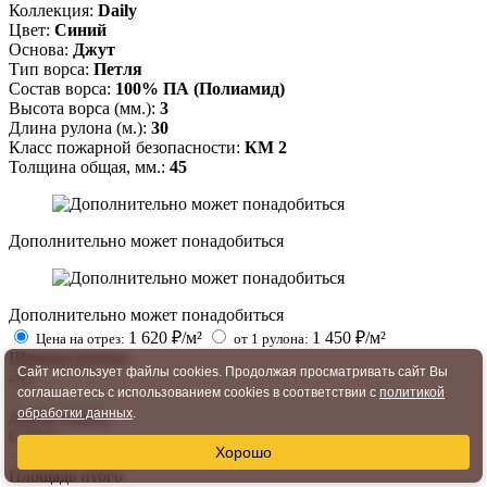
Коллекция:
Daily
Цвет:
Синий
Основа:
Джут
Тип ворса:
Петля
Состав ворса:
100% ПА (Полиамид)
Высота ворса (мм.):
3
Длина рулона (м.):
30
Класс пожарной безопасности:
КМ 2
Толщина общая, мм.:
45
Дополнительно может понадобиться
Дополнительно может понадобиться
1 620
₽/м²
1 450
₽/м²
Цена на отрез:
от 1 рулона:
Ширина рулона
Сайт использует файлы cookies. Продолжая просматривать сайт Вы
4
м
соглашаетесь с использованием cookies в соответствии с
политикой
×
обработки данных
.
Длина отреза
0.25
м
Хорошо
=
Площадь итого