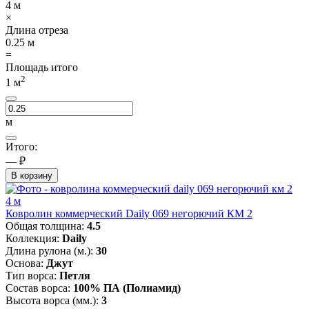
4
м
×
Длина отреза
0.25
м
=
Площадь итого
2
1
м
м
Итого:
— ₽
В корзину
4 м
Ковролин коммерческий Daily 069 негорючий КМ 2
Общая толщина:
4.5
Коллекция:
Daily
Длина рулона (м.):
30
Основа:
Джут
Тип ворса:
Петля
Состав ворса:
100% ПА (Полиамид)
Высота ворса (мм.):
3