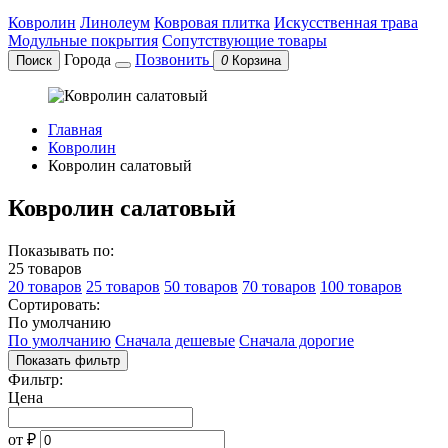
Ковролин
Линолеум
Ковровая плитка
Искусственная трава
Модульные покрытия
Сопутствующие товары
Города
Позвонить
Поиск
0
Корзина
Главная
Ковролин
Ковролин салатовый
Ковролин салатовый
Показывать по:
25 товаров
20 товаров
25 товаров
50 товаров
70 товаров
100 товаров
Сортировать:
По умолчанию
По умолчанию
Сначала дешевые
Сначала дорогие
Показать фильтр
Фильтр:
Цена
от
₽