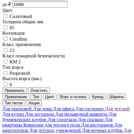
до
₽
Цвет
Салатовый
Толщина общая, мм.
85
Коллекция
Corallina
Класс применения
23
Класс пожарной безопасности
КМ 2
Тип ворса
Разрезной
Высота ворса (мм.)
6
Применить
Очистить
Применение
Тип
Цвет
Ворс и основа
Бренд
Ширина
Тип петли
Акция
Для прихожей
Для дома
Для офиса
Для гостиниц
Для детской
Для кухни
Для лестницы
Для бильярдной комнаты
Для
букмекерских клубов
Для спортзала
Для спальни
Для
квартиры
Ковролин для теплого пола
Для ресторанов
Для
кинотеатров
Для детских учреждений
Для ночных клубов
Для