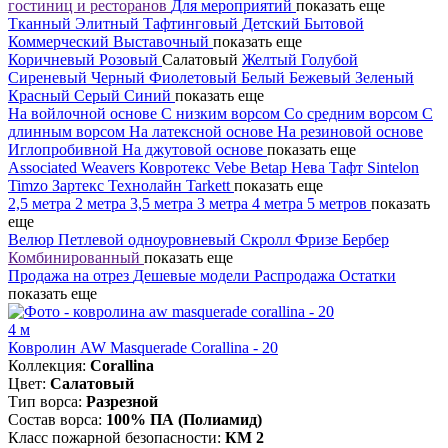
гостиниц и ресторанов
Для мероприятий
показать еще
Тканный
Элитный
Тафтинговый
Детский
Бытовой
Коммерческий
Выставочный
показать еще
Коричневый
Розовый
Салатовый
Желтый
Голубой
Сиреневый
Черный
Фиолетовый
Белый
Бежевый
Зеленый
Красный
Серый
Синий
показать еще
На войлочной основе
С низким ворсом
Со средним ворсом
С
длинным ворсом
На латексной основе
На резиновой основе
Иглопробивной
На джутовой основе
показать еще
Associated Weavers
Ковротекс
Vebe
Betap
Нева Тафт
Sintelon
Timzo
Зартекс
Технолайн
Tarkett
показать еще
2,5 метра
2 метра
3,5 метра
3 метра
4 метра
5 метров
показать
еще
Велюр
Петлевой одноуровневый
Скролл
Фризе
Бербер
Комбинированный
показать еще
Продажа на отрез
Дешевые модели
Распродажа
Остатки
показать еще
4 м
Ковролин AW Masquerade Corallina - 20
Коллекция:
Corallina
Цвет:
Салатовый
Тип ворса:
Разрезной
Состав ворса:
100% ПА (Полиамид)
Класс пожарной безопасности:
КМ 2