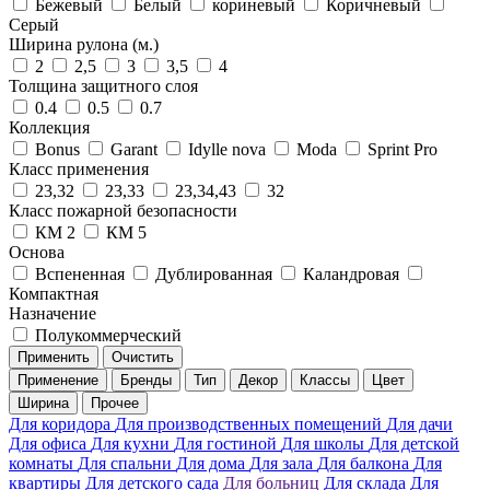
Бежевый
Белый
кориневый
Коричневый
Серый
Ширина рулона (м.)
2
2,5
3
3,5
4
Толщина защитного слоя
0.4
0.5
0.7
Коллекция
Bonus
Garant
Idylle nova
Moda
Sprint Pro
Класс применения
23,32
23,33
23,34,43
32
Класс пожарной безопасности
КМ 2
КМ 5
Основа
Вспененная
Дублированная
Каландровая
Компактная
Назначение
Полукоммерческий
Применить
Очистить
Применение
Бренды
Тип
Декор
Классы
Цвет
Ширина
Прочее
Для коридора
Для производственных помещений
Для дачи
Для офиса
Для кухни
Для гостиной
Для школы
Для детской
комнаты
Для спальни
Для дома
Для зала
Для балкона
Для
квартиры
Для детского сада
Для больниц
Для склада
Для