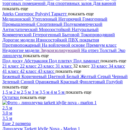
торговых помещений
Для спортивных залов
Для ванной
показать еще
Juteks
Синтерос
Polystyl
Таркетт
показать еще
Медицинский
Утепленный
Негорючий
Гомогенный
Промышленный
Спортивный
Полукоммерческий
Антистатический
Морозостойкий
Натуральный
Коммерческий
Гетерогенный
Бытовой
Токопроводящий
Дорогие модели
Износостойкий
ПВХ покрытия
Противопожарный
На войлочной основе
Премиум класс
Недорогие модели
Звукоизолирующий
На отрез
Толстый
Эко
линолеум
показать еще
Под доску
Абстракция
Под плитку
Под ламинат
показать еще
21 класс
22 класс
23 класс
31 класс
32 класс
33 класс
34 класс
41 класс
42 класс
43 класс
показать еще
Бежевый
Коричневый
Цветной
Белый
Желтый
Серый
Черный
Зеленый
Синий
Оранжевый
Красный
Фиолетовый
Голубой
показать еще
1,5 м
2 м
2,5 м
3 м
3,5 м
4 м
5 м
показать еще
Остатки
показать еще
2.5 м
3.0 м
3.5 м
Еще 2 размера
Линолеум Tarkett Idylle Nova - Marlon 1