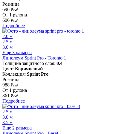
Розница
696
₽/м²
От 1 рулона
606
₽/м²
Подробнее
2.0 м
2.5 м
3.0 м
Еще 3 размера
Линолеум Sprint Pro - Toronto 1
Толщина защитного слоя:
0.4
Цвет:
Коричневый
Коллекция:
Sprint Pro
Розница
988
₽/м²
От 1 рулона
861
₽/м²
Подробнее
2.5 м
3.0 м
3.5 м
Еще 2 размера
Линолеум Sprint Pro - Basel 3