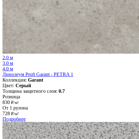
2.0 м
3.0 м
4.0 м
Линолеум Profi Garant - PETRA 1
Коллекция:
Garant
Цвет:
Серый
Толщина защитного слоя:
0.7
Розница
830
₽/м²
От 1 рулона
728
₽/м²
Подробнее