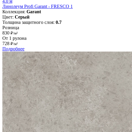
4.0 м
Линолеум Profi Garant - FRESCO 1
Коллекция:
Garant
Цвет:
Серый
Толщина защитного слоя:
0.7
Розница
830
₽/м²
От 1 рулона
728
₽/м²
Подробнее