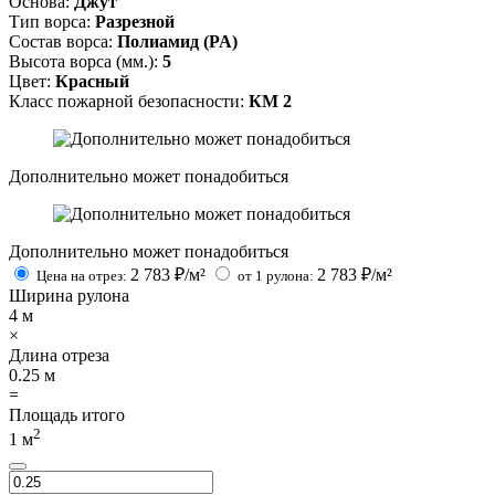
Основа:
Джут
Тип ворса:
Разрезной
Состав ворса:
Полиамид (PA)
Высота ворса (мм.):
5
Цвет:
Красный
Класс пожарной безопасности:
КМ 2
Дополнительно может понадобиться
Дополнительно может понадобиться
2 783
₽/м²
2 783
₽/м²
Цена на отрез:
от 1 рулона:
Ширина рулона
4
м
×
Длина отреза
0.25
м
=
Площадь итого
2
1
м