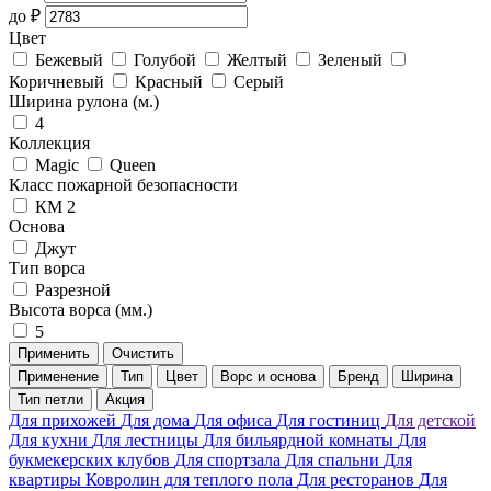
до
₽
Цвет
Бежевый
Голубой
Желтый
Зеленый
Коричневый
Красный
Серый
Ширина рулона (м.)
4
Коллекция
Magic
Queen
Класс пожарной безопасности
КМ 2
Основа
Джут
Тип ворса
Разрезной
Высота ворса (мм.)
5
Применить
Очистить
Применение
Тип
Цвет
Ворс и основа
Бренд
Ширина
Тип петли
Акция
Для прихожей
Для дома
Для офиса
Для гостиниц
Для детской
Для кухни
Для лестницы
Для бильярдной комнаты
Для
букмекерских клубов
Для спортзала
Для спальни
Для
квартиры
Ковролин для теплого пола
Для ресторанов
Для