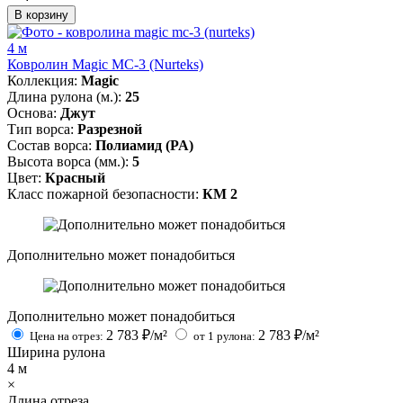
В корзину
4 м
Ковролин Magic MC-3 (Nurteks)
Коллекция:
Magic
Длина рулона (м.):
25
Основа:
Джут
Тип ворса:
Разрезной
Состав ворса:
Полиамид (PA)
Высота ворса (мм.):
5
Цвет:
Красный
Класс пожарной безопасности:
КМ 2
Дополнительно может понадобиться
Дополнительно может понадобиться
2 783
₽/м²
2 783
₽/м²
Цена на отрез:
от 1 рулона:
Ширина рулона
4
м
×
Длина отреза