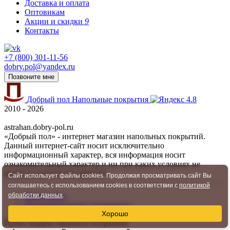
Доставка и оплата
Оптовикам
Акции и скидки
9
Контакты
+7 (800) 301-11-56
dobry.pol@yandex.ru
Позвоните мне
Добрый пол
Напольные покрытия
4.8
2010 - 2026
astrahan.dobry-pol.ru
«Добрый пол» - интернет магазин напольных покрытий.
Данный интернет-сайт носит исключительно
информационный характер, вся информация носит
ознакомительный характер и ни при каких условиях не
является публичной офертой.
Сайт использует файлы cookies. Продолжая просматривать сайт Вы
соглашаетесь с использованием cookies в соответствии с
политикой
обработки данных
.
Карта сайта
Пользовательское соглашение
Хорошо
Пункт выдачи заказов в Астрахани