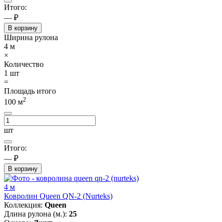
Итого:
— ₽
В корзину
Ширина рулона
4
м
×
Количество
1
шт
=
Площадь итого
2
100
м
шт
Итого:
— ₽
В корзину
4 м
Ковролин Queen QN-2 (Nurteks)
Коллекция:
Queen
Длина рулона (м.):
25