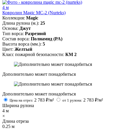
4 м
Ковролин Magic MC-2 (Nurteks)
Коллекция:
Magic
Длина рулона (м.):
25
Основа:
Джут
Тип ворса:
Разрезной
Состав ворса:
Полиамид (PA)
Высота ворса (мм.):
5
Цвет:
Желтый
Класс пожарной безопасности:
КМ 2
Дополнительно может понадобиться
Дополнительно может понадобиться
2 783
₽/м²
2 783
₽/м²
Цена на отрез:
от 1 рулона:
Ширина рулона
4
м
×
Длина отреза
0.25
м