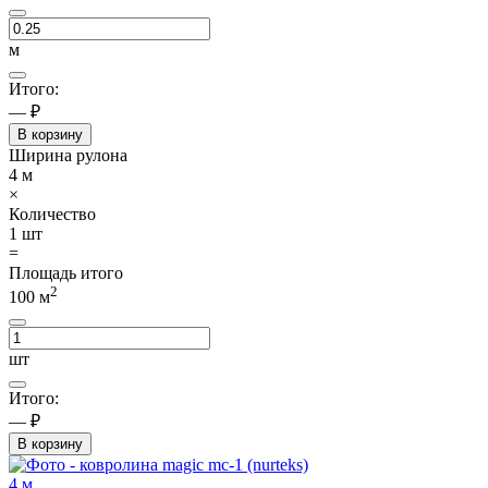
м
Итого:
— ₽
В корзину
Ширина рулона
4
м
×
Количество
1
шт
=
Площадь итого
2
100
м
шт
Итого:
— ₽
В корзину
4 м