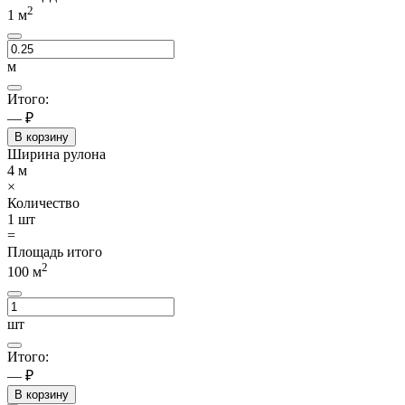
2
1
м
м
Итого:
— ₽
В корзину
Ширина рулона
4
м
×
Количество
1
шт
=
Площадь итого
2
100
м
шт
Итого:
— ₽
В корзину