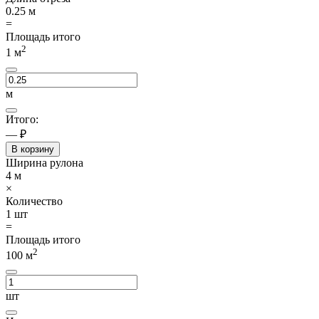
0.25
м
=
Площадь итого
2
1
м
м
Итого:
— ₽
В корзину
Ширина рулона
4
м
×
Количество
1
шт
=
Площадь итого
2
100
м
шт