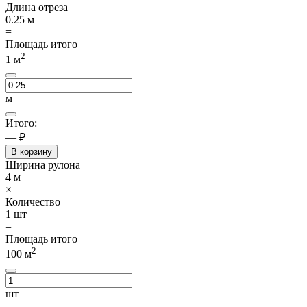
Длина отреза
0.25
м
=
Площадь итого
2
1
м
м
Итого:
— ₽
В корзину
Ширина рулона
4
м
×
Количество
1
шт
=
Площадь итого
2
100
м
шт