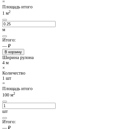
=
Площадь итого
2
1
м
м
Итого:
— ₽
В корзину
Ширина рулона
4
м
×
Количество
1
шт
=
Площадь итого
2
100
м
шт
Итого:
— ₽