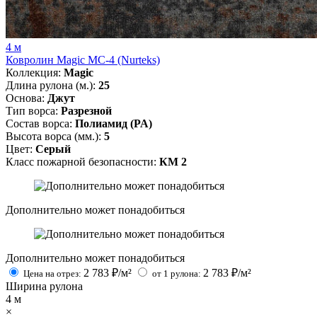
4 м
Ковролин Magic MC-4 (Nurteks)
Коллекция:
Magic
Длина рулона (м.):
25
Основа:
Джут
Тип ворса:
Разрезной
Состав ворса:
Полиамид (PA)
Высота ворса (мм.):
5
Цвет:
Серый
Класс пожарной безопасности:
КМ 2
Дополнительно может понадобиться
Дополнительно может понадобиться
2 783
₽/м²
2 783
₽/м²
Цена на отрез:
от 1 рулона:
Ширина рулона
4
м
×