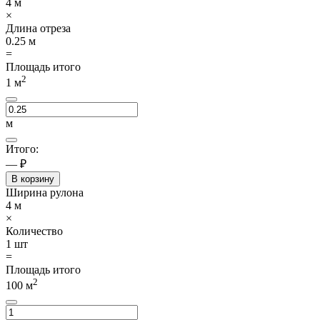
4
м
×
Длина отреза
0.25
м
=
Площадь итого
2
1
м
м
Итого:
— ₽
В корзину
Ширина рулона
4
м
×
Количество
1
шт
=
Площадь итого
2
100
м