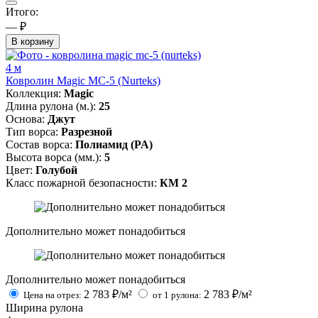
Итого:
— ₽
В корзину
4 м
Ковролин Magic MC-5 (Nurteks)
Коллекция:
Magic
Длина рулона (м.):
25
Основа:
Джут
Тип ворса:
Разрезной
Состав ворса:
Полиамид (PA)
Высота ворса (мм.):
5
Цвет:
Голубой
Класс пожарной безопасности:
КМ 2
Дополнительно может понадобиться
Дополнительно может понадобиться
2 783
₽/м²
2 783
₽/м²
Цена на отрез:
от 1 рулона:
Ширина рулона