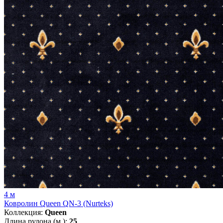
4 м
Ковролин Queen QN-3 (Nurteks)
Коллекция:
Queen
Длина рулона (м.):
25