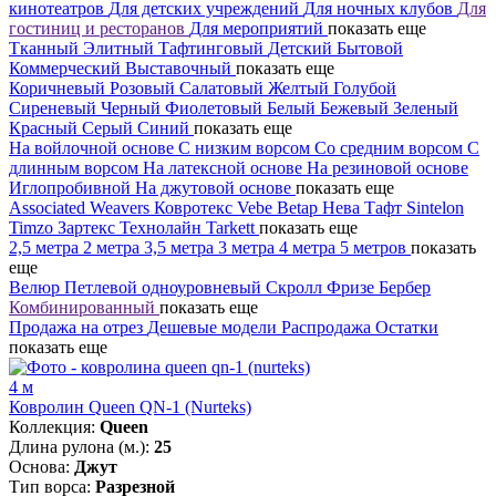
кинотеатров
Для детских учреждений
Для ночных клубов
Для
гостиниц и ресторанов
Для мероприятий
показать еще
Тканный
Элитный
Тафтинговый
Детский
Бытовой
Коммерческий
Выставочный
показать еще
Коричневый
Розовый
Салатовый
Желтый
Голубой
Сиреневый
Черный
Фиолетовый
Белый
Бежевый
Зеленый
Красный
Серый
Синий
показать еще
На войлочной основе
С низким ворсом
Со средним ворсом
С
длинным ворсом
На латексной основе
На резиновой основе
Иглопробивной
На джутовой основе
показать еще
Associated Weavers
Ковротекс
Vebe
Betap
Нева Тафт
Sintelon
Timzo
Зартекс
Технолайн
Tarkett
показать еще
2,5 метра
2 метра
3,5 метра
3 метра
4 метра
5 метров
показать
еще
Велюр
Петлевой одноуровневый
Скролл
Фризе
Бербер
Комбинированный
показать еще
Продажа на отрез
Дешевые модели
Распродажа
Остатки
показать еще
4 м
Ковролин Queen QN-1 (Nurteks)
Коллекция:
Queen
Длина рулона (м.):
25
Основа:
Джут
Тип ворса:
Разрезной