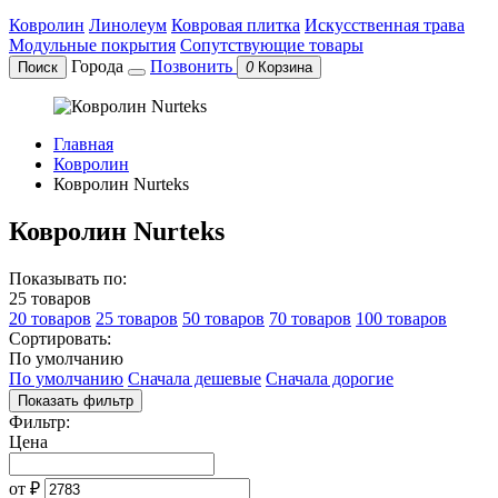
Ковролин
Линолеум
Ковровая плитка
Искусственная трава
Модульные покрытия
Сопутствующие товары
Города
Позвонить
Поиск
0
Корзина
Главная
Ковролин
Ковролин Nurteks
Ковролин Nurteks
Показывать по:
25 товаров
20 товаров
25 товаров
50 товаров
70 товаров
100 товаров
Сортировать:
По умолчанию
По умолчанию
Сначала дешевые
Сначала дорогие
Показать фильтр
Фильтр:
Цена
от
₽