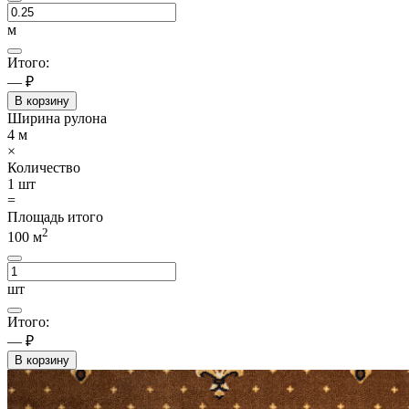
м
Итого:
— ₽
В корзину
Ширина рулона
4
м
×
Количество
1
шт
=
Площадь итого
2
100
м
шт
Итого:
— ₽
В корзину