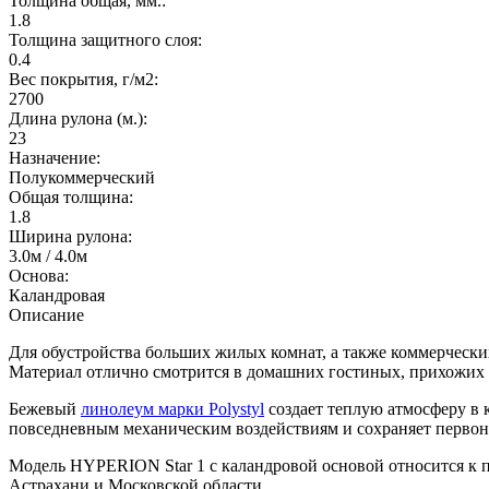
Толщина общая, мм.:
1.8
Толщина защитного слоя:
0.4
Вес покрытия, г/м2:
2700
Длина рулона (м.):
23
Назначение:
Полукоммерческий
Общая толщина:
1.8
Ширина рулона:
3.0м / 4.0м
Основа:
Каландровая
Описание
Для обустройства больших жилых комнат, а также коммерчес
Материал отлично смотрится в домашних гостиных, прихожих 
Бежевый
линолеум марки Polystyl
создает теплую атмосферу в 
повседневным механическим воздействиям и сохраняет первон
Модель HYPERION Star 1 с каландровой основой относится к п
Астрахани и Московской области.