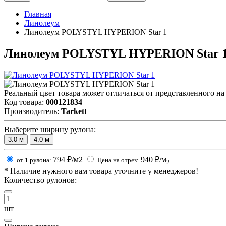
Главная
Линолеум
Линолеум POLYSTYL HYPERION Star 1
Линолеум POLYSTYL HYPERION Star 
Реальный цвет товара может отличаться от представленного на
Код товара:
000121834
Производитель:
Tarkett
Выберите ширину рулона:
3.0
м
4.0
м
794
₽/м2
940
₽/м
от 1 рулона:
Цена на отрез:
2
*
Наличие нужного вам товара уточните у менеджеров!
Количество рулонов:
шт