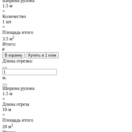
Ширина рулона
1.5
м
×
Количество
1
шт
=
Площадь итого
2
3.5
м
Итого:
₽
В корзину
Купить в 1 клик
Длина отрезка:
м.
Ширина рулона
1.5
м
×
Длина отреза
10
м
=
Площадь итого
2
20
м