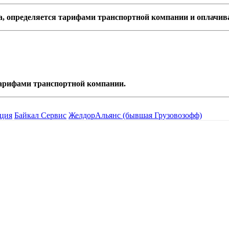
а, определяется тарифами транспортной компании и оплачив
 тарифами транспортной компании.
ция
Байкал Сервис
ЖелдорАльянс (бывшая Грузовозофф)