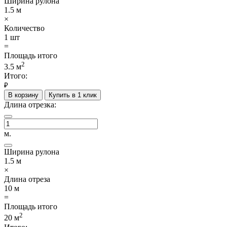
Ширина рулона
1.5
м
×
Количество
1
шт
=
Площадь итого
2
3.5
м
Итого:
₽
В корзину
Купить в 1 клик
Длина отрезка:
м.
Ширина рулона
1.5
м
×
Длина отреза
10
м
=
Площадь итого
2
20
м