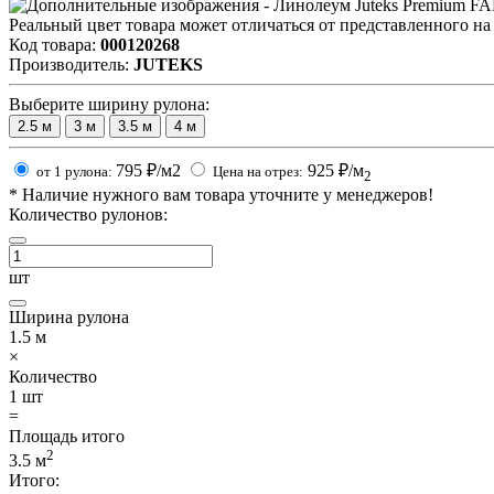
Реальный цвет товара может отличаться от представленного на
Код товара:
000120268
Производитель:
JUTEKS
Выберите ширину рулона:
2.5
м
3
м
3.5
м
4
м
795
₽/м2
925
₽/м
от 1 рулона:
Цена на отрез:
2
*
Наличие нужного вам товара уточните у менеджеров!
Количество рулонов:
шт
Ширина рулона
1.5
м
×
Количество
1
шт
=
Площадь итого
2
3.5
м
Итого: