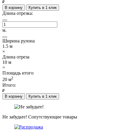
₽
В корзину
Купить в 1 клик
Длина отрезка:
м.
Ширина рулона
1.5
м
×
Длина отреза
10
м
=
Площадь итого
2
20
м
Итого:
₽
В корзину
Купить в 1 клик
Не забудьте!
Сопутствующие товары