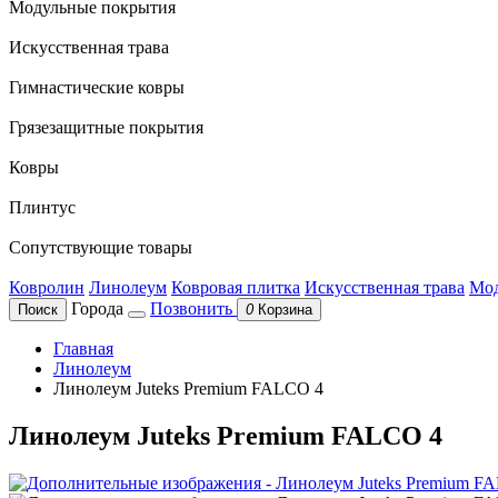
Модульные покрытия
Искусственная трава
Гимнастические ковры
Грязезащитные покрытия
Ковры
Плинтус
Сопутствующие товары
Ковролин
Линолеум
Ковровая плитка
Искусственная трава
Мод
Города
Позвонить
Поиск
0
Корзина
Главная
Линолеум
Линолеум Juteks Premium FALCO 4
Линолеум Juteks Premium FALCO 4