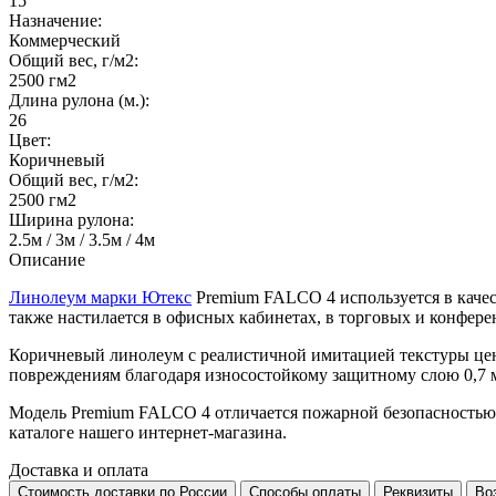
15
Назначение:
Коммерческий
Общий вес, г/м2:
2500 гм2
Длина рулона (м.):
26
Цвет:
Коричневый
Общий вес, г/м2:
2500 гм2
Ширина рулона:
2.5м / 3м / 3.5м / 4м
Описание
Линолеум марки Ютекс
Premium FALCO 4 используется в качест
также настилается в офисных кабинетах, в торговых и конферен
Коричневый линолеум с реалистичной имитацией текстуры ценн
повреждениям благодаря износостойкому защитному слою 0,7 
Модель Premium FALCO 4 отличается пожарной безопасностью,
каталоге нашего интернет-магазина.
Доставка и оплата
Стоимость доставки по России
Способы оплаты
Реквизиты
Во