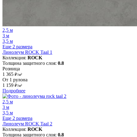
2,5 м
3 м
3,5 м
Еще 2 размера
Линолеум ROCK Taal 1
Коллекция:
ROCK
Толщина защитного слоя:
0.8
Розница
1 365
₽/м²
От 1 рулона
1 159
₽/м²
Подробнее
2,5 м
3 м
3,5 м
Еще 2 размера
Линолеум ROCK Taal 2
Коллекция:
ROCK
Толщина защитного слоя:
0.8