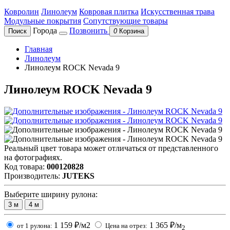
Ковролин
Линолеум
Ковровая плитка
Искусственная трава
Модульные покрытия
Сопутствующие товары
Города
Позвонить
Поиск
0
Корзина
Главная
Линолеум
Линолеум ROCK Nevada 9
Линолеум ROCK Nevada 9
Реальный цвет товара может отличаться от представленного
на фотографиях.
Код товара:
000120828
Производитель:
JUTEKS
Выберите ширину рулона:
3
м
4
м
1 159
₽/м2
1 365
₽/м
от 1 рулона:
Цена на отрез:
2