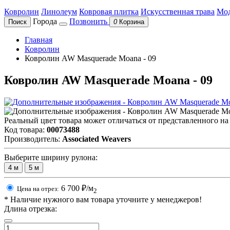
Ковролин
Линолеум
Ковровая плитка
Искусственная трава
Мод
Города
Позвонить
Поиск
0
Корзина
Главная
Ковролин
Ковролин AW Masquerade Moana - 09
Ковролин AW Masquerade Moana - 09
Реальный цвет товара может отличаться от представленного на
Код товара:
00073488
Производитель:
Associated Weavers
Выберите ширину рулона:
4
м
5
м
6 700
₽/м
Цена на отрез:
2
*
Наличие нужного вам товара уточните у менеджеров!
Длина отрезка: