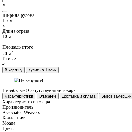
м.
Ширина рулона
1.5
м
×
Длина отреза
10
м
=
Площадь итого
2
20
м
Итого:
₽
В корзину
Купить в 1 клик
Не забудьте!
Сопутствующие товары
Характеристики
Описание
Доставка и оплата
Вызов замерщик
Характеристики товара
Производитель:
Associated Weavers
Коллекция:
Moana
Цвет: