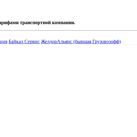
 тарифами транспортной компании.
ция
Байкал Сервис
ЖелдорАльянс (бывшая Грузовозофф)