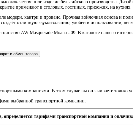
высококачественное изделие бельгийского производства. Дизайн
окрытие применяют в столовых, гостиных, прихожих, на кухнях, 
ле модерн, кантри и прованс. Прочная войлочная основа и пол
здаёт отличную звукоизоляцию, удобен в использовании, легко
стоинство AW Masquerade Moana - 09. В каталоге нашего интер
зврат и обмен товара
спортными компаниями. В этом случае вы оплачиваете только ус
рифами выбранной транспортной компании.
а, определяется тарифами транспортной компании и оплачив