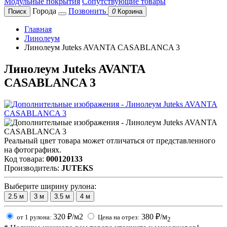
Модульные покрытия
Сопутствующие товары
Города
Позвонить
Поиск
0
Корзина
Главная
Линолеум
Линолеум Juteks AVANTA CASABLANCA 3
Линолеум Juteks AVANTA
CASABLANCA 3
Реальный цвет товара может отличаться от представленного
на фотографиях.
Код товара:
000120133
Производитель:
JUTEKS
Выберите ширину рулона:
2.5
м
3
м
3.5
м
4
м
320
₽/м2
380
₽/м
от 1 рулона:
Цена на отрез:
2