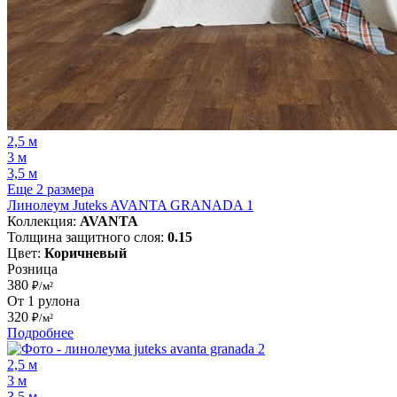
2,5 м
3 м
3,5 м
Еще 2 размера
Линолеум Juteks AVANTA GRANADA 1
Коллекция:
AVANTA
Толщина защитного слоя:
0.15
Цвет:
Коричневый
Розница
380
₽/м²
От 1 рулона
320
₽/м²
Подробнее
2,5 м
3 м
3,5 м