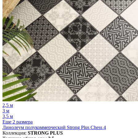
2,5 м
3 м
3,5 м
Еще 2 размера
Линолеум полукоммерческий Strong Plus Chess 4
Коллекция:
STRONG PLUS