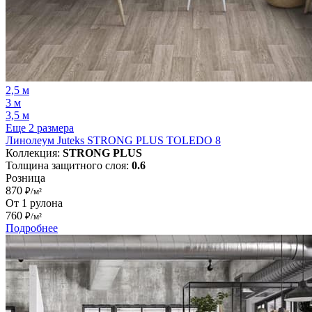
2,5 м
3 м
3,5 м
Еще 2 размера
Линолеум Juteks STRONG PLUS TOLEDO 8
Коллекция:
STRONG PLUS
Толщина защитного слоя:
0.6
Розница
870
₽/м²
От 1 рулона
760
₽/м²
Подробнее