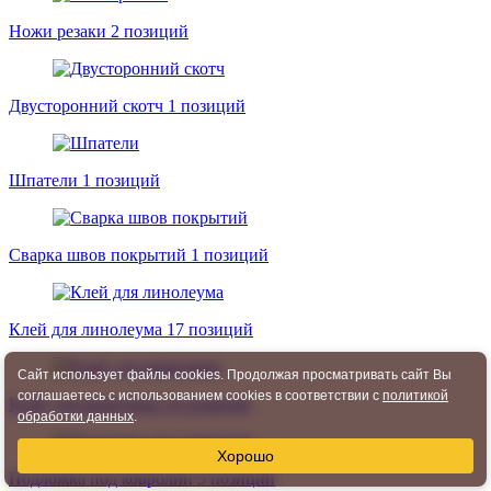
Ножи резаки
2 позиций
Двусторонний скотч
1 позиций
Шпатели
1 позиций
Сварка швов покрытий
1 позиций
Клей для линолеума
17 позиций
Сайт использует файлы cookies. Продолжая просматривать сайт Вы
соглашаетесь с использованием cookies в соответствии с
политикой
Клей для ковролина
16 позиций
обработки данных
.
Хорошо
Подложка под ковролин
3 позиций