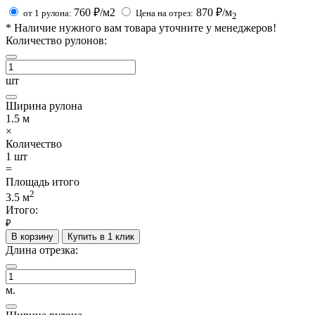
760
₽/м2
870
₽/м
от 1 рулона:
Цена на отрез:
2
*
Наличие нужного вам товара уточните у менеджеров!
Количество рулонов:
шт
Ширина рулона
1.5
м
×
Количество
1
шт
=
Площадь итого
2
3.5
м
Итого:
₽
В корзину
Купить в 1 клик
Длина отрезка:
м.