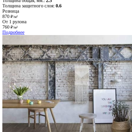
Толщина общая, мм.:
2.5
Толщина защитного слоя:
0.6
Розница
870
₽/м²
От 1 рулона
760
₽/м²
Подробнее