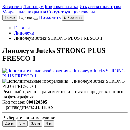
Ковролин
Линолеум
Ковровая плитка
Искусственная трава
Модульные покрытия
Сопутствующие товары
Города
Позвонить
Поиск
0
Корзина
Главная
Линолеум
Линолеум Juteks STRONG PLUS FRESCO 1
Линолеум Juteks STRONG PLUS
FRESCO 1
Реальный цвет товара может отличаться от представленного
на фотографиях.
Код товара:
000120305
Производитель:
JUTEKS
Выберите ширину рулона:
2.5
м
3
м
3.5
м
4
м